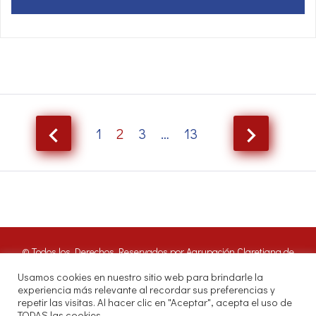
navigate_before
navigate_next
1
2
3
…
13
© Todos los Derechos Reservados por Agrupación Claretiana de
Medios de Comunicación | Panamá 2016. Nuestros oyentes pueden
Usamos cookies en nuestro sitio web para brindarle la
hacer uso de estos archivos citando las fuentes de RADIO CLARET
experiencia más relevante al recordar sus preferencias y
DIGITAL.
repetir las visitas. Al hacer clic en "Aceptar", acepta el uso de
Misioneros Claretianos - Santuario Nacional - Avenida Samuel Lewis.
TODAS las cookies.