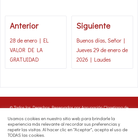
Anterior
Siguiente
28 de enero | EL
Buenos días, Señor |
VALOR DE LA
Jueves 29 de enero de
GRATUIDAD
2026 | Laudes
© Todos los Derechos Reservados por Agrupación Claretiana de
Medios de Comunicación | Panamá 2016. Nuestros oyentes pueden
Usamos cookies en nuestro sitio web para brindarle la
hacer uso de estos archivos citando las fuentes de RADIO CLARET
experiencia más relevante al recordar sus preferencias y
DIGITAL.
repetir las visitas. Al hacer clic en "Aceptar", acepta el uso de
Misioneros Claretianos - Santuario Nacional - Avenida Samuel Lewis.
TODAS las cookies.