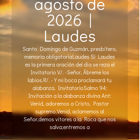
agosto de
2026 |
Laudes
Santo Domingo de Guzmán, presbítero,
memoria obligatoriaLaudes Si Laudes
es la primera oración del día se reza el
Invitatorio V/. -Señor, Ábreme los
labios.R/. -Y mi boca proclamará tu
alabanza. InvitatorioSalmo 94:
Invitación a la alabanza divina Ant:
Venid, adoremos a Cristo, Pastor
supremo.Venid, aclamemos al
Señor,demos vítores a la Roca que nos
salva;entremos a