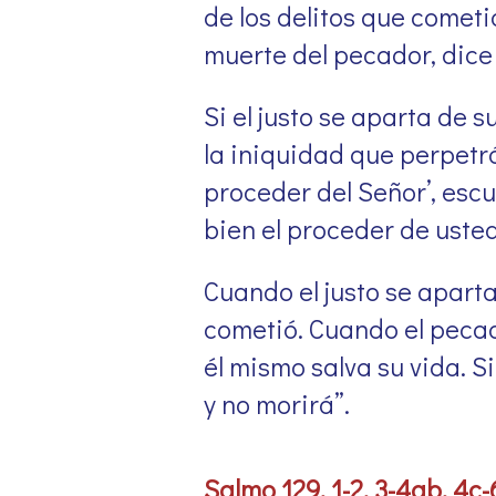
de los delitos que cometió
muerte del pecador, dice
Si el justo se aparta de s
la iniquidad que perpetró,
proceder del Señor’, esc
bien el proceder de usted
Cuando el justo se apart
cometió. Cuando el pecador
él mismo salva su vida. S
y no morirá”.
Salmo 129, 1-2. 3-4ab. 4c-6