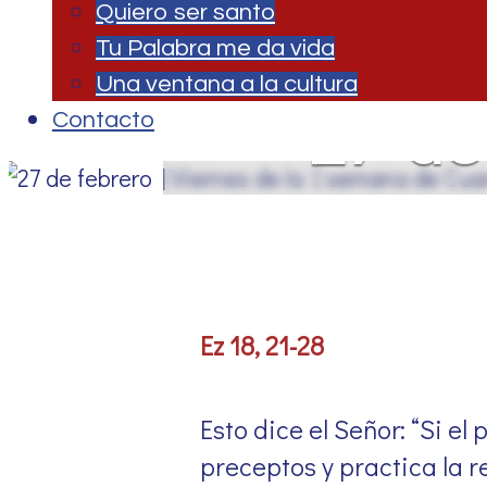
Quiero ser santo
Tu Palabra me da vida
Una ventana a la cultura
27 de 
Contacto
s
Ez 18, 21-28
Esto dice el Señor: “Si e
preceptos y practica la re