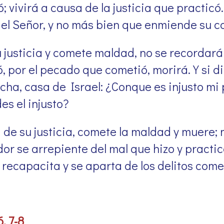
; vivirá a causa de la justicia que practicó
 el Señor, y no más bien que enmiende su c
u justicia y comete maldad, no se recordará 
 por el pecado que cometió, morirá. Y si dic
ucha, casa de Israel: ¿Conque es injusto m
es el injusto?
a de su justicia, comete la maldad y muere;
 se arrepiente del mal que hizo y practica l
i recapacita y se aparta de los delitos come
. 7-8