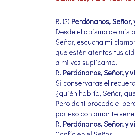
R. (3)
Perdónanos, Señor, y
Desde el abismo de mis p
Señor, escucha mi clamor
que estén atentos tus oí
a mi voz suplicante.
R.
Perdónanos, Señor, y v
Si conservaras el recuerd
¿quién habría, Señor, qu
Pero de ti procede el per
por eso con amor te ven
R.
Perdónanos, Señor, y v
Confío en el Señor,