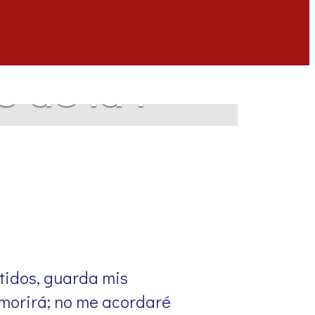
 de la I
esma
etidos, guarda mis
o morirá; no me acordaré