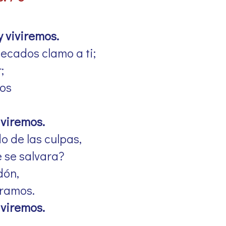
 viviremos.
ecados clamo a ti;
;
dos
iviremos.
o de las culpas,
e se salvara?
dón,
eramos.
iviremos.