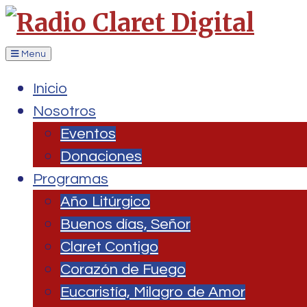
Menu
Inicio
Nosotros
Eventos
Donaciones
Programas
Año Litúrgico
Buenos días, Señor
Claret Contigo
Corazón de Fuego
Eucaristía, Milagro de Amor