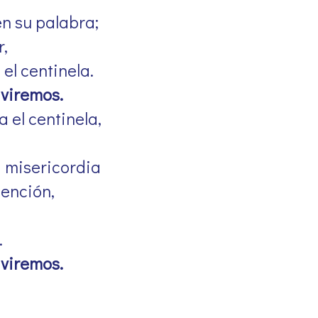
en su palabra;
,
el centinela.
iviremos.
 el centinela,
a misericordia
dención,
.
iviremos.