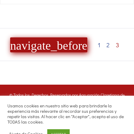
navigate_before
1
2
3
© Todos los Derechos Reservados por Agrupación Claretiana de
Medios de Comunicación | Panamá 2016. Nuestros oyentes pueden
Usamos cookies en nuestro sitio web para brindarle la
hacer uso de estos archivos citando las fuentes de RADIO CLARET
experiencia más relevante al recordar sus preferencias y
DIGITAL.
repetir las visitas. Al hacer clic en "Aceptar", acepta el uso de
Misioneros Claretianos - Santuario Nacional - Avenida Samuel Lewis.
TODAS las cookies.
P.O.Box 0823-04097, Panamá, República de Panamá.
Teléfono directo a Radio Claret 263-6964 | Whatsapp 6750 0188
Ajuste de Cookies
ACEPTAR