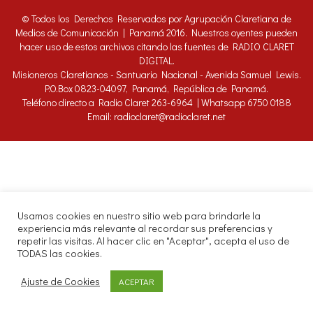
© Todos los Derechos Reservados por Agrupación Claretiana de
Medios de Comunicación | Panamá 2016. Nuestros oyentes pueden
hacer uso de estos archivos citando las fuentes de RADIO CLARET
DIGITAL.
Misioneros Claretianos - Santuario Nacional - Avenida Samuel Lewis.
P.O.Box 0823-04097, Panamá, República de Panamá.
Teléfono directo a Radio Claret 263-6964 | Whatsapp 6750 0188
Email: radioclaret@radioclaret.net
Usamos cookies en nuestro sitio web para brindarle la
experiencia más relevante al recordar sus preferencias y
repetir las visitas. Al hacer clic en "Aceptar", acepta el uso de
TODAS las cookies.
Ajuste de Cookies
ACEPTAR