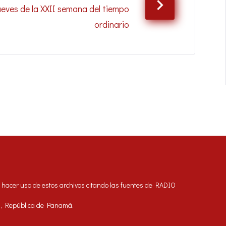
ueves de la XXII semana del tiempo
ordinario
acer uso de estos archivos citando las fuentes de RADIO
á, República de Panamá.