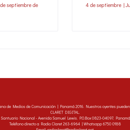
 de septiembre de
4 de septiembre | J
ana de Medios de Comunicación | Panamá 2016. Nuestros oyentes pueden h
CLARET DIGITAL.
 - Santuario Nacional - Avenida Samuel Lewis. P.O.Box 0823-04097, Panam
Teléfono directo a Radio Claret 263-6964 | Whatsapp 6750 0188
Email: radioclaret@radioclaret.net