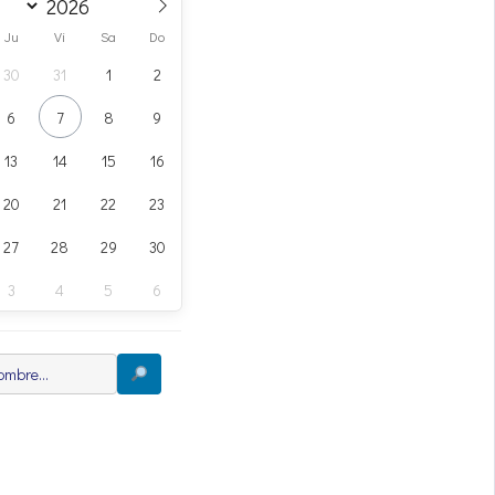
Ju
Vi
Sa
Do
30
31
1
2
6
7
8
9
13
14
15
16
20
21
22
23
27
28
29
30
3
4
5
6