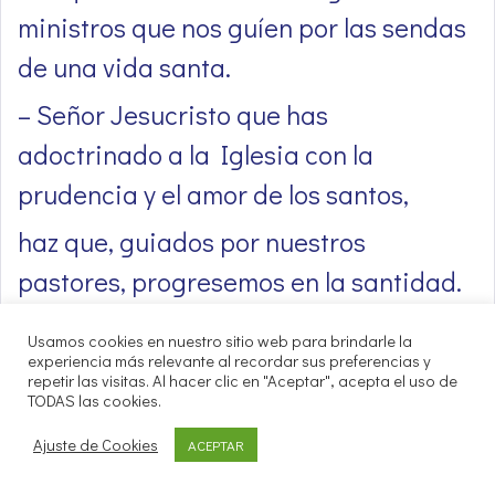
ministros que nos guíen por las sendas
de una vida santa.
– Señor Jesucristo que has
adoctrinado a la Iglesia con la
prudencia y el amor de los santos,
haz que, guiados por nuestros
pastores, progresemos en la santidad.
Terminemos nuestra oración diciendo
Usamos cookies en nuestro sitio web para brindarle la
experiencia más relevante al recordar sus preferencias y
juntos las palabras del Señor y
repetir las visitas. Al hacer clic en "Aceptar", acepta el uso de
TODAS las cookies.
pidiendo al Padre que nos libre de
todo mal:
Ajuste de Cookies
ACEPTAR