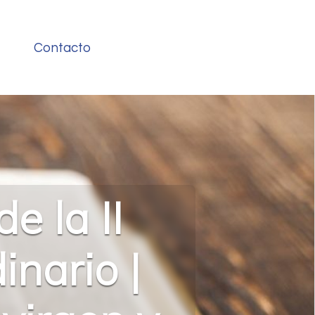
Contacto
e la II
nario |