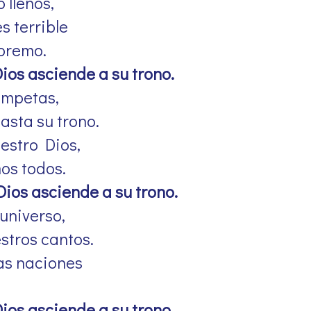
 llenos,
es terrible
upremo.
Dios asciende a su trono.
rompetas,
hasta su trono.
estro Dios,
os todos.
Dios asciende a su trono.
 universo,
stros cantos.
as naciones
Dios asciende a su trono.