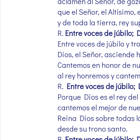
aclamen al Señor, de gozo
que el Señor, el Altísimo, 
y de toda la tierra, rey s
R.
Entre voces de júbilo; 
Entre voces de júbilo y t
Dios, el Señor, asciende 
Cantemos en honor de nu
al rey honremos y cantem
R.
Entre voces de júbilo; 
Porque Dios es el rey del
cantemos el mejor de nue
Reina Dios sobre todas l
desde su trono santo.
R.
Entre voces de júbilo; 