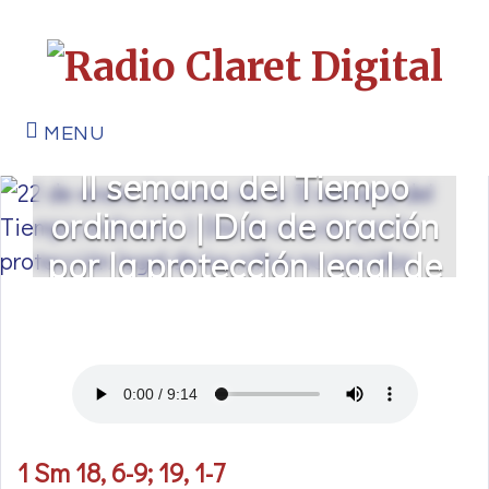
MENU
22 de enero | Jueves de la
II semana del Tiempo
ordinario | Día de oración
por la protección legal de
los niños no nacidos
1 Sm 18, 6-9; 19, 1-7