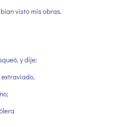
bían visto mis obras.
queó, y dije:
 extraviado,
no;
ólera