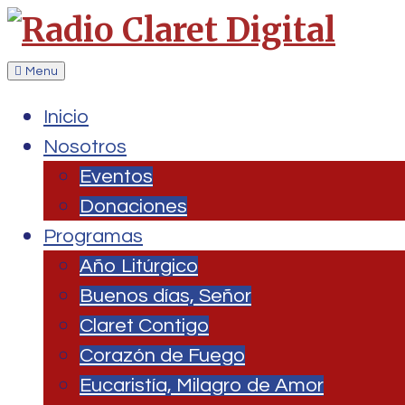
Menu
Inicio
Nosotros
Eventos
Donaciones
Programas
Año Litúrgico
Buenos días, Señor
Claret Contigo
Corazón de Fuego
Eucaristía, Milagro de Amor