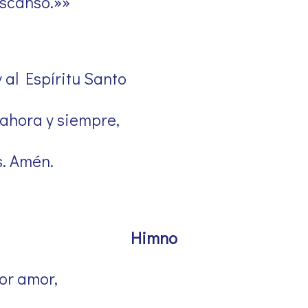
escanso.»»
y al Espíritu Santo
 ahora y siempre,
s. Amén.
Himno
or amor,