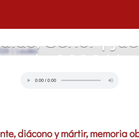
días, Señor | Ju
ero de 2026 | L
nte, diácono y mártir, memoria ob