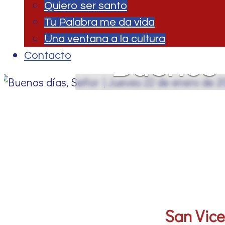
Quiero ser santo
Tu Palabra me da vida
Una ventana a la cultura
Buenos 
Contacto
en
San Vice