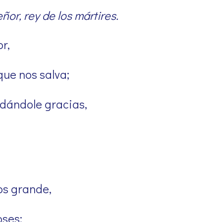
or, rey de los mártires.
r,
que nos salva;
dándole gracias,
os grande,
oses: