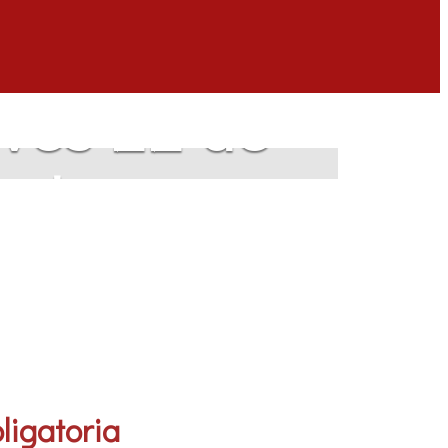
eves 22 de
audes
ligatoria