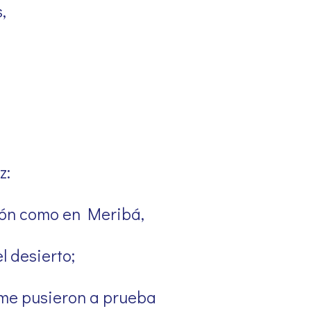
,
z:
zón como en Meribá,
l desierto;
me pusieron a prueba