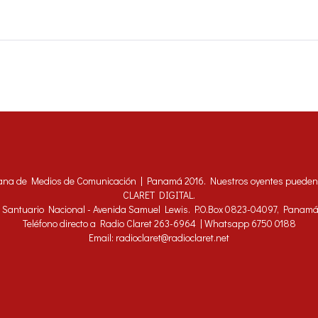
ana de Medios de Comunicación | Panamá 2016. Nuestros oyentes pueden h
CLARET DIGITAL.
 - Santuario Nacional - Avenida Samuel Lewis. P.O.Box 0823-04097, Panam
Teléfono directo a Radio Claret 263-6964 | Whatsapp 6750 0188
Email: radioclaret@radioclaret.net