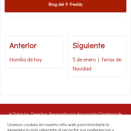
Blog del P. Freddy
Anterior
Siguiente
Homilía de hoy
5 de enero | Ferias de
Navidad
© Todos los Derechos Reservados por Agrupación Claretiana de
Medios de Comunicación | Panamá 2016. Nuestros oyentes pueden
Usamos cookies en nuestro sitio web para brindarle la
hacer uso de estos archivos citando las fuentes de RADIO CLARET
experiencia más relevante al recordar sus preferencias y