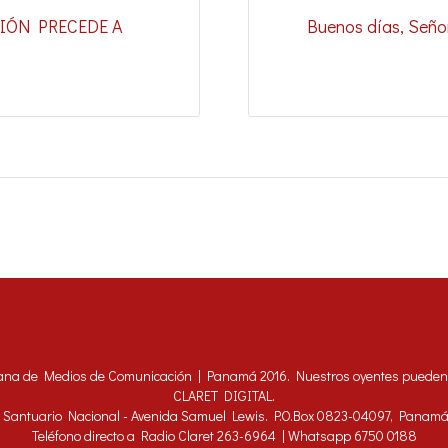
CIÓN PRECEDE A
Buenos días, Señor
ana de Medios de Comunicación | Panamá 2016. Nuestros oyentes pueden h
CLARET DIGITAL.
 - Santuario Nacional - Avenida Samuel Lewis. P.O.Box 0823-04097, Panam
Teléfono directo a Radio Claret 263-6964 | Whatsapp 6750 0188