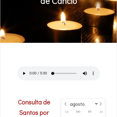
de Cancio
Consulta de
Santos por
Lu
Ma
Mi
Ju
Vi