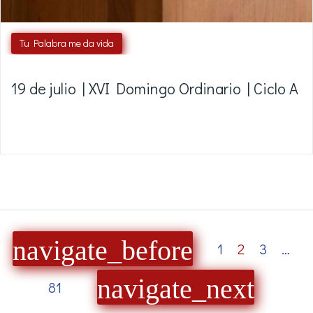
Tu Palabra me da vida
19 de julio | XVI Domingo Ordinario | Ciclo A
navigate_before
1
2
3
…
navigate_next
81