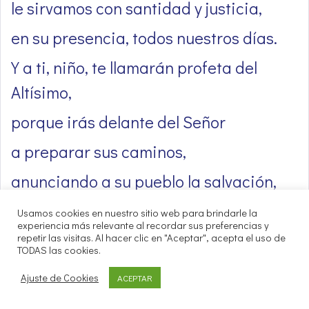
le sirvamos con santidad y justicia,
en su presencia, todos nuestros días.
Y a ti, niño, te llamarán profeta del
Altísimo,
porque irás delante del Señor
a preparar sus caminos,
anunciando a su pueblo la salvación,
el perdón de sus pecados.
Usamos cookies en nuestro sitio web para brindarle la
experiencia más relevante al recordar sus preferencias y
Por la entrañable misericordia de
repetir las visitas. Al hacer clic en "Aceptar", acepta el uso de
TODAS las cookies.
nuestro Dios,
Ajuste de Cookies
ACEPTAR
nos visitará el sol que nace de lo alto,