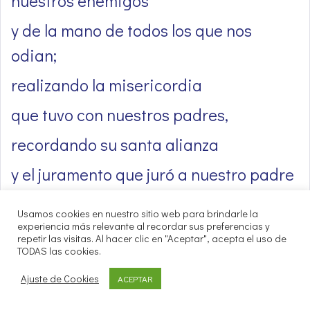
nuestros enemigos
y de la mano de todos los que nos
odian;
realizando la misericordia
que tuvo con nuestros padres,
recordando su santa alianza
y el juramento que juró a nuestro padre
Abrahán.
Usamos cookies en nuestro sitio web para brindarle la
Para concedernos que, libres de temor,
experiencia más relevante al recordar sus preferencias y
repetir las visitas. Al hacer clic en "Aceptar", acepta el uso de
TODAS las cookies.
arrancados de la mano de los
Ajuste de Cookies
ACEPTAR
enemigos,