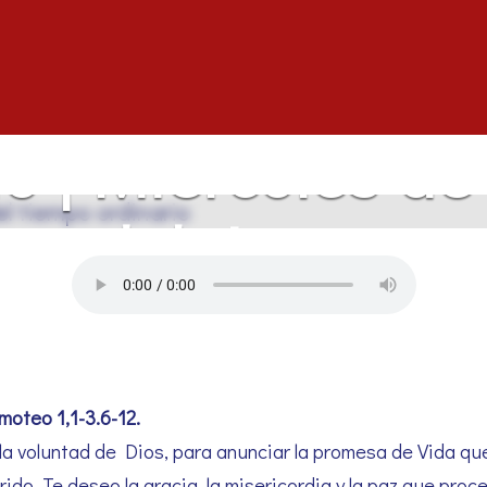
io | Miércoles d
a del tiempo or
imoteo
1,1-3.6-12.
 la voluntad de Dios, para anunciar la promesa de Vida qu
rido. Te deseo la gracia, la misericordia y la paz que pr