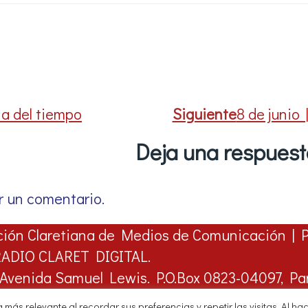
na del tiempo
Siguiente
8 de junio
Deja una respues
r un comentario.
ción Claretiana de Medios de Comunicación | 
 RADIO CLARET DIGITAL.
 - Avenida Samuel Lewis. P.O.Box 0823-04097, 
hatsapp 6750 0188
más relevante al recordar sus preferencias y repetir las visitas. Al ha