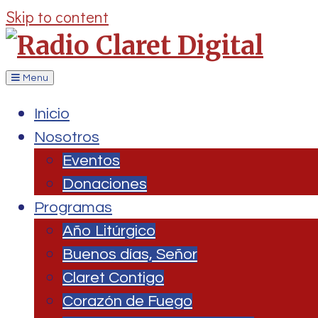
Skip to content
Menu
Inicio
Nosotros
Eventos
Donaciones
Programas
Año Litúrgico
Buenos días, Señor
Claret Contigo
Corazón de Fuego