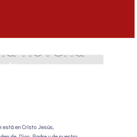
e la novena
dinario
e está en Cristo Jesús,
oceden de Dios Padre y de nuestro