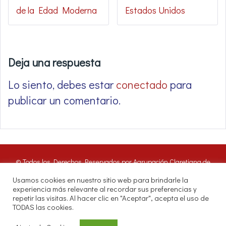
de la Edad Moderna
Estados Unidos
Deja una respuesta
Lo siento, debes estar
conectado
para
publicar un comentario.
© Todos los Derechos Reservados por Agrupación Claretiana de
Medios de Comunicación | Panamá 2016. Nuestros oyentes pueden
Usamos cookies en nuestro sitio web para brindarle la
hacer uso de estos archivos citando las fuentes de RADIO CLARET
experiencia más relevante al recordar sus preferencias y
DIGITAL.
repetir las visitas. Al hacer clic en "Aceptar", acepta el uso de
Misioneros Claretianos - Santuario Nacional - Avenida Samuel Lewis.
TODAS las cookies.
P.O.Box 0823-04097, Panamá, República de Panamá.
Teléfono directo a Radio Claret 263-6964 | Whatsapp 6750 0188