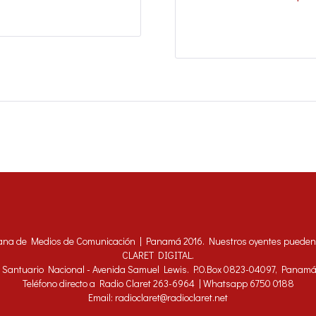
ana de Medios de Comunicación | Panamá 2016. Nuestros oyentes pueden h
CLARET DIGITAL.
 - Santuario Nacional - Avenida Samuel Lewis. P.O.Box 0823-04097, Panam
Teléfono directo a Radio Claret 263-6964 | Whatsapp 6750 0188
Email: radioclaret@radioclaret.net