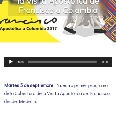
la Visita Apostólica de
Francisco a Colombia
Reproductor
00:00
00:00
de
audio
Martes 5 de septiembre.
Nuestro primer programa
de la Cobertura de la Visita Apostólica de Francisco
desde Medellín.