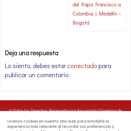
del Papa Francisco a
Colombia | Medellín –
Bogotá
Deja una respuesta
Lo siento, debes estar
conectado
para
publicar un comentario.
© Todos los Derechos Reservados por Agrupación Claretiana de
Medios de Comunicación | Panamá 2016. Nuestros oyentes pueden
Usamos cookies en nuestro sitio web para brindarle la
hacer uso de estos archivos citando las fuentes de RADIO CLARET
experiencia más relevante al recordar sus preferencias y
DIGITAL.