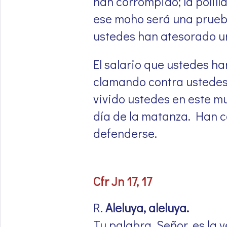
han corrompido; la polill
ese moho será una prueba
ustedes han atesorado un
El salario que ustedes h
clamando contra ustedes; 
vivido ustedes en este m
día de la matanza. Han c
defenderse.
Cfr Jn 17, 17
R.
Aleluya, aleluya.
Tu palabra, Señor, es la 