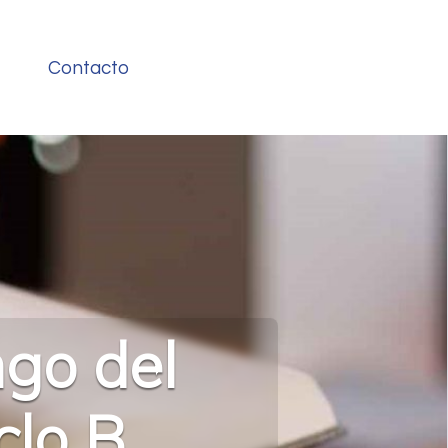
Contacto
ngo del
clo B