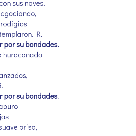
con sus naves,
negociando,
prodigios
templaron. R.
r por su bondades.
to huracanado
lanzados,
.
r por su bondades
.
 apuro
jas
suave brisa,