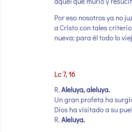
aquel que murió y resucitó
Por eso nosotros ya no j
a Cristo con tales criter
nueva; para él todo lo vi
Lc 7, 16
R.
Aleluya, aleluya.
Un gran profeta ha surgi
Dios ha visitado a su pue
R.
Aleluya.