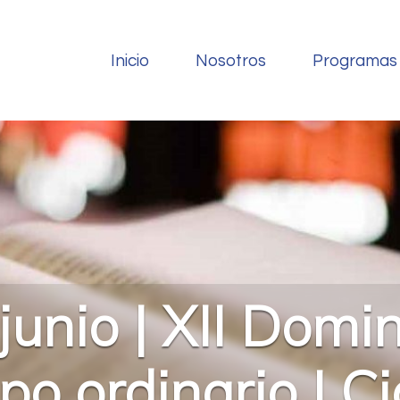
Inicio
Nosotros
Programas
junio | XII Domi
po ordinario | Ci