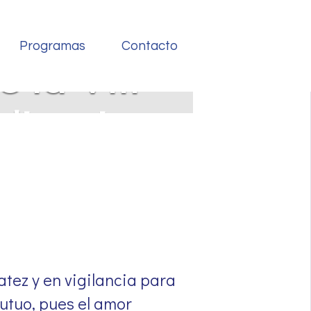
Programas
Contacto
 la VIII
dinario
atez y en vigilancia para
utuo, pues el amor