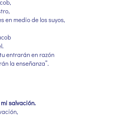
cob,
tro,
s en medio de los suyos,
Jacob
l.
tu entrarán en razón
rán la enseñanza”.
y mi salvación.
lvación,