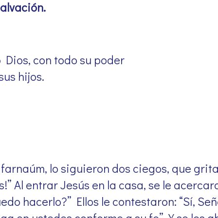
salvación.
o Dios, con todo su poder
sus hijos.
arnaúm, lo siguieron dos ciegos, que grita
 Al entrar Jesús en la casa, se le acercaro
do hacerlo?” Ellos le contestaron: “Sí, Seño
ga en ustedes conforme a su fe”. Y se les ab