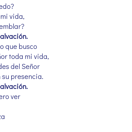
iedo?
 mi vida,
temblar?
salvación.
co que busco
ñor toda mi vida,
des del Señor
 su presencia.
salvación.
ero ver
za