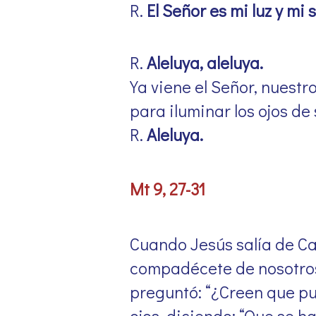
R.
El Señor es mi luz y mi 
R.
Aleluya, aleluya.
Ya viene el Señor, nuestr
para iluminar los ojos de 
R.
Aleluya.
Mt 9, 27-31
Cuando Jesús salía de Caf
compadécete de nosotros!”
preguntó: “¿Creen que pue
ojos, diciendo: “Que se ha