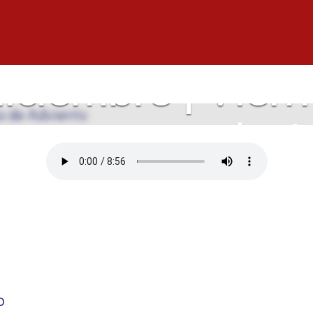
iciembre | Viern
ra semana de A
o