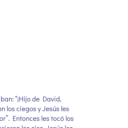
ban: “¡Hijo de David,
n los ciegos y Jesús les
r”. Entonces les tocó los
rieron los ojos. Jesús les