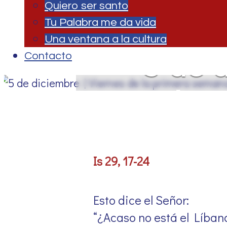
Quiero ser santo
Tu Palabra me da vida
Una ventana a la cultura
5 de d
Contacto
prime
Is 29, 17-24
Esto dice el Señor:
“¿Acaso no está el Líban