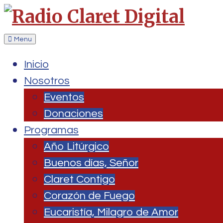
Menu
Inicio
Nosotros
Eventos
Donaciones
Programas
Año Litúrgico
Buenos días, Señor
Claret Contigo
Corazón de Fuego
Eucaristía, Milagro de Amor