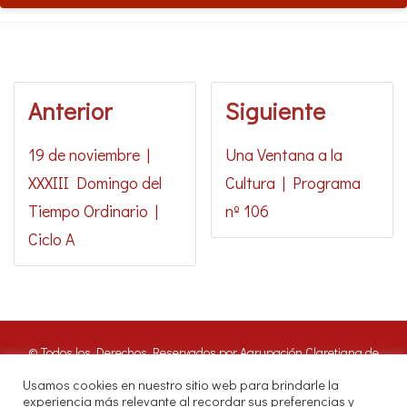
Anterior
Siguiente
19 de noviembre |
Una Ventana a la
XXXIII Domingo del
Cultura | Programa
Tiempo Ordinario |
nº 106
Ciclo A
© Todos los Derechos Reservados por Agrupación Claretiana de
Medios de Comunicación | Panamá 2016. Nuestros oyentes pueden
Usamos cookies en nuestro sitio web para brindarle la
hacer uso de estos archivos citando las fuentes de RADIO CLARET
experiencia más relevante al recordar sus preferencias y
DIGITAL.