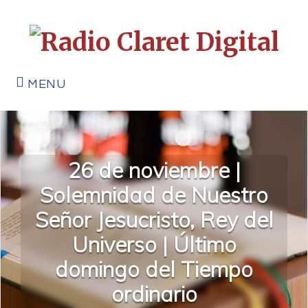
MENU
26 de noviembre |
Solemnidad de Nuestro
Señor Jesucristo, Rey del
Universo | Último
domingo del Tiempo
ordinario