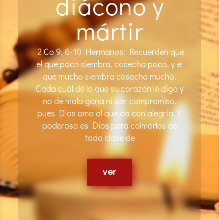
diácono y
mártir
2 Co 9, 6-10 Hermanos: Recuerden que
el que poco siembra, cosecha poco, y el
que mucho siembra cosecha mucho.
Cada cual dé lo que su corazón le diga y
no de mala gana ni por compromiso,
pues Dios ama al que da con alegría. Y
poderoso es Dios para colmarlos de
toda clase de
ver