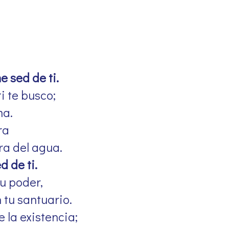
e sed de ti.
ti te busco;
ma.
ra
ra del agua.
d de ti.
tu poder,
 tu santuario.
 la existencia;