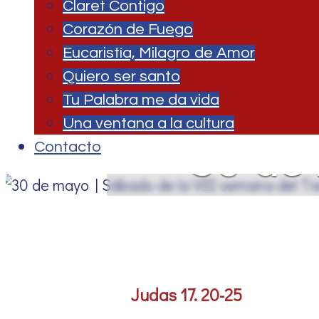
Claret Contigo
Corazón de Fuego
Eucaristía, Milagro de Amor
Quiero ser santo
Tu Palabra me da vida
Una ventana a la cultura
30 de 
Contacto
seman
Judas 17. 20-25