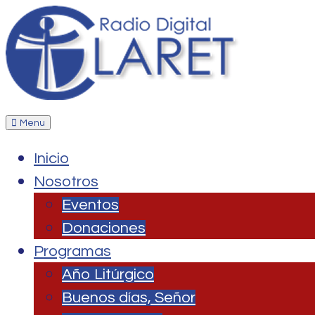
Menu
Inicio
Nosotros
Eventos
Donaciones
Programas
Año Litúrgico
Buenos días, Señor