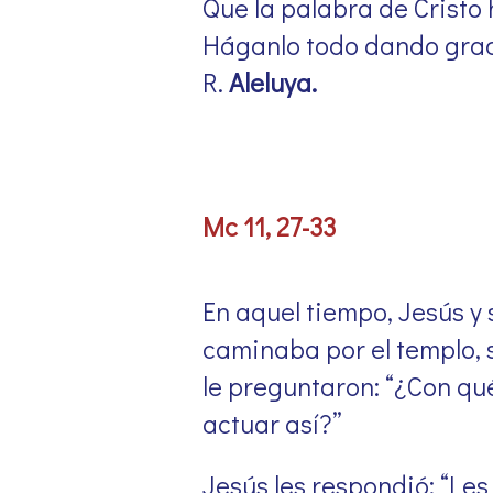
Que la palabra de Cristo
Háganlo todo dando graci
R.
Aleluya.
Mc 11, 27-33
En aquel tiempo, Jesús y 
caminaba por el templo, s
le preguntaron: “¿Con qu
actuar así?”
Jesús les respondió: “Les