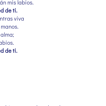
án mis labios.
d de ti.
ntras viva
s manos.
 alma;
abios.
d de ti.