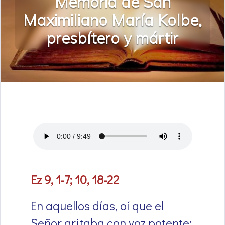
Memoria de San
Maximiliano María Kolbe,
presbítero y mártir
Ez 9, 1-7; 10, 18-22
En aquellos días, oí que el
Señor gritaba con voz potente: