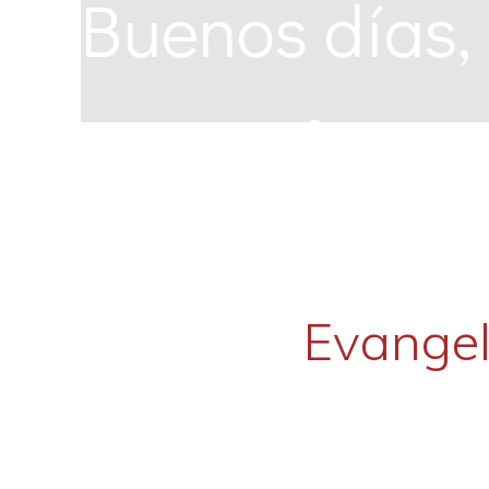
Buenos días,
Ora en comuni
Escucha
Evangel
Eucaristía, m
Presencia Salv