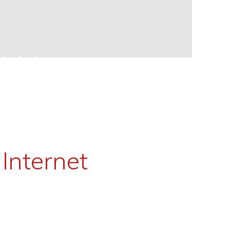
e la liturgia.
Internet
e la Eucaristía