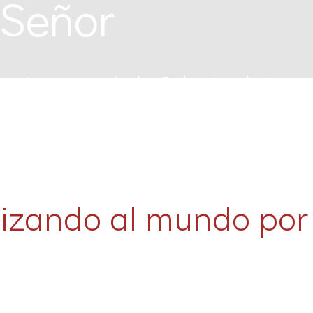
 Señor
ón con toda la Iglesia al ritmo d
izando al mundo por 
ilagro de amor
adora de Jesús, Catequesis sobr