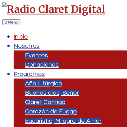
Menu
Inicio
Nosotros
Eventos
Donaciones
Programas
Año Litúrgico
Buenos días, Señor
Claret Contigo
Corazón de Fuego
Eucaristía, Milagro de Amor