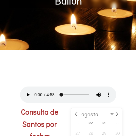
Bailón
Consulta de
Santos por
Lu
Ma
Mi
Ju
Vi
27
28
29
30
31