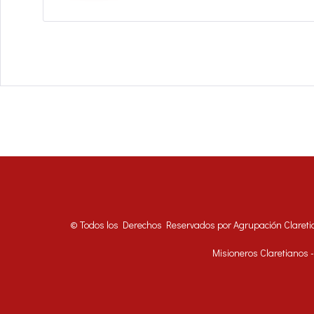
© Todos los Derechos Reservados por Agrupación Clareti
Misioneros Claretianos