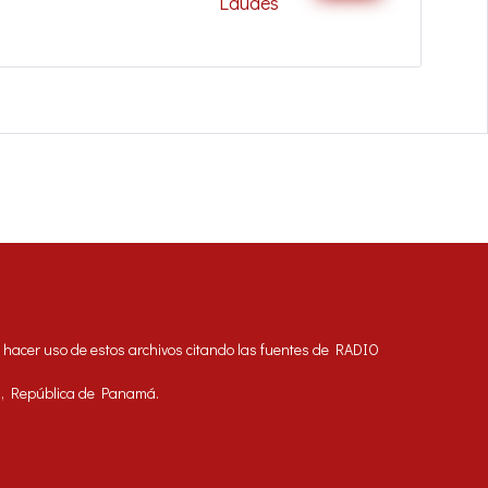
Laudes
acer uso de estos archivos citando las fuentes de RADIO
á, República de Panamá.