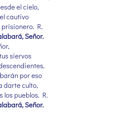
esde el cielo,
el cautivo
l prisionero. R.
alabará, Señor.
ñor,
tus siervos
 descendientes.
abarán por eso
 darte culto,
s los pueblos. R.
alabará, Señor.