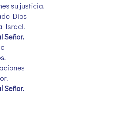
es su justicia.
ado Dios
a Israel.
l Señor.
do
s.
naciones
or.
l Señor.