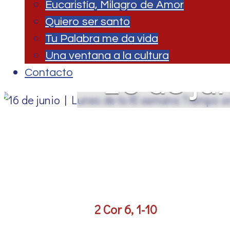
Eucaristía, Milagro de Amor
Quiero ser santo
Tu Palabra me da vida
Una ventana a la cultura
16 de ju
Contacto
2 Cor 6, 1-10