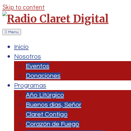
Skip to content
Menu
Inicio
Nosotros
Eventos
Donaciones
Programas
Año Litúrgico
Buenos días, Señor
Claret Contigo
Corazón de Fuego