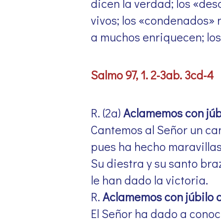
dicen la verdad; los «de
vivos; los «condenados» n
a muchos enriquecen; los
Salmo 97, 1. 2-3ab. 3cd-4
R. (2a)
Aclamemos con júbi
Cantemos al Señor un ca
pues ha hecho maravillas
Su diestra y su santo br
le han dado la victoria.
R.
Aclamemos con júbilo a
El Señor ha dado a conoce