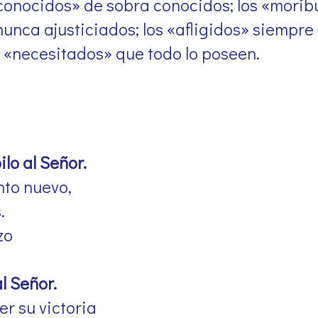
sconocidos» de sobra conocidos; los «mori
unca ajusticiados; los «afligidos» siempre
 «necesitados» que todo lo poseen.
lo al Señor.
nto nuevo,
.
azo
l Señor.
r su victoria