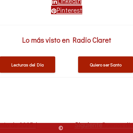
LinkedIn
Pinterest
Lo más visto en Radio Claret
Lecturas del Día
Quiero ser Santo
nio de 2025 |
Siguiente
Buenos día
©