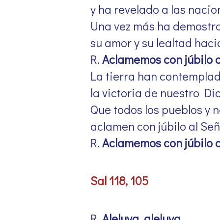
y ha revelado a las nacion
Una vez más ha demostr
su amor y su lealtad haci
R.
Aclamemos con júbilo a
La tierra han contempla
la victoria de nuestro Dio
Que todos los pueblos y 
aclamen con júbilo al Señ
R.
Aclamemos con júbilo a
Sal 118, 105
R.
Aleluya, aleluya.