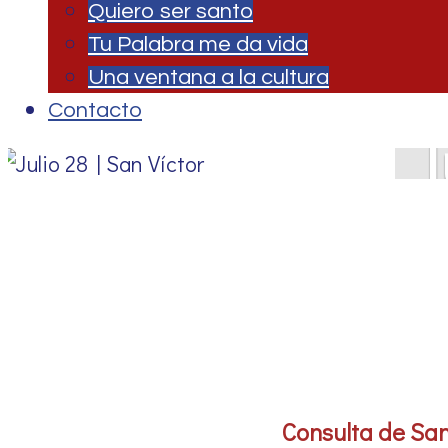
Quiero ser santo
Tu Palabra me da vida
Una ventana a la cultura
Contacto
J
Consulta de San