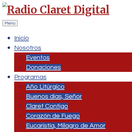
Menu
Inicio
Nosotros
Eventos
Donaciones
Programas
Año Litúrgico
Buenos días, Señor
Claret Contigo
Corazón de Fuego
Eucaristía, Milagro de Amor