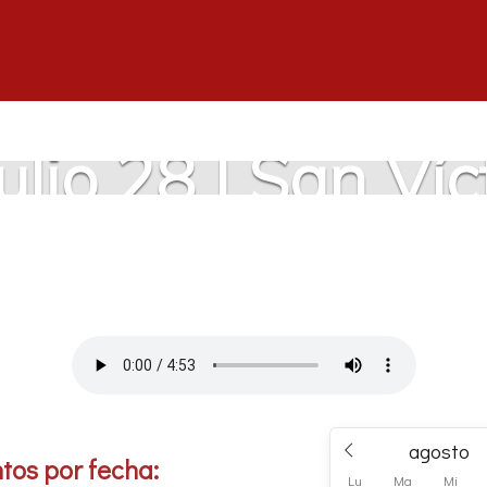
ulio 28 | San Víc
tos por fecha:
Lu
Ma
Mi