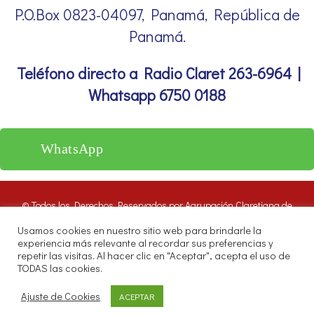
P.O.Box 0823-04097, Panamá, República de
Panamá.
Teléfono directo a Radio Claret 263-6964 |
Whatsapp 6750 0188
WhatsApp
© Todos los Derechos Reservados por Agrupación Claretiana de
Medios de Comunicación | Panamá 2016. Nuestros oyentes pueden
Usamos cookies en nuestro sitio web para brindarle la
hacer uso de estos archivos citando las fuentes de RADIO CLARET
experiencia más relevante al recordar sus preferencias y
DIGITAL.
repetir las visitas. Al hacer clic en "Aceptar", acepta el uso de
Misioneros Claretianos - Santuario Nacional - Avenida Samuel Lewis.
TODAS las cookies.
P.O.Box 0823-04097, Panamá, República de Panamá.
Teléfono directo a Radio Claret 263-6964 | Whatsapp 6750 0188
Ajuste de Cookies
ACEPTAR
Email: radioclaret@radioclaret.net