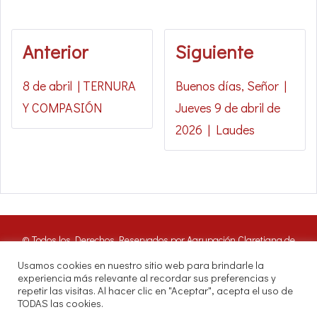
Anterior
Siguiente
8 de abril | TERNURA
Buenos días, Señor |
Y COMPASIÓN
Jueves 9 de abril de
2026 | Laudes
© Todos los Derechos Reservados por Agrupación Claretiana de
Medios de Comunicación | Panamá 2016. Nuestros oyentes pueden
Usamos cookies en nuestro sitio web para brindarle la
hacer uso de estos archivos citando las fuentes de RADIO CLARET
experiencia más relevante al recordar sus preferencias y
DIGITAL.
repetir las visitas. Al hacer clic en "Aceptar", acepta el uso de
Misioneros Claretianos - Santuario Nacional - Avenida Samuel Lewis.
TODAS las cookies.
P.O.Box 0823-04097, Panamá, República de Panamá.