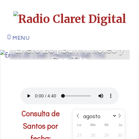
MENU
Enero 26 | San Timoteo y
San Tito
Consulta de
Santos por
Lu
Ma
Mi
Ju
Vi
27
28
29
30
31
fecha: