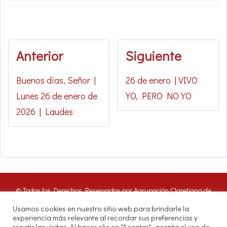
Anterior
Siguiente
Buenos días, Señor |
26 de enero | VIVO
Lunes 26 de enero de
YO, PERO NO YO
2026 | Laudes
© Todos los Derechos Reservados por Agrupación Claretiana de
Medios de Comunicación | Panamá 2016. Nuestros oyentes pueden
Usamos cookies en nuestro sitio web para brindarle la
hacer uso de estos archivos citando las fuentes de RADIO CLARET
experiencia más relevante al recordar sus preferencias y
DIGITAL.
repetir las visitas. Al hacer clic en "Aceptar", acepta el uso de