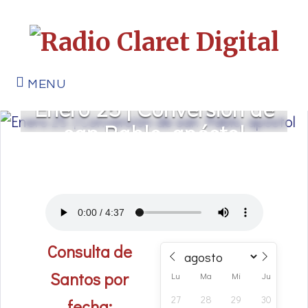
MENU
Enero 25 | Conversión de
san Pablo, apóstol
Consulta de
Santos por
Lu
Ma
Mi
Ju
Vi
27
28
29
30
31
fecha: