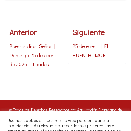
Anterior
Siguiente
Buenos días, Señor |
25 de enero | EL
Domingo 25 de enero
BUEN HUMOR
de 2026 | Laudes
© Todos los Derechos Reservados por Agrupación Claretiana de
Medios de Comunicación | Panamá 2016. Nuestros oyentes pueden
Usamos cookies en nuestro sitio web para brindarle la
hacer uso de estos archivos citando las fuentes de RADIO CLARET
experiencia más relevante al recordar sus preferencias y
DIGITAL.
repetir las visitas. Al hacer clic en "Aceptar", acepta el uso de