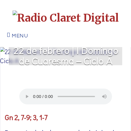
MENU
22 de febrero | I Domingo
de Cuaresma – Ciclo A
Gn 2, 7-9; 3, 1-7