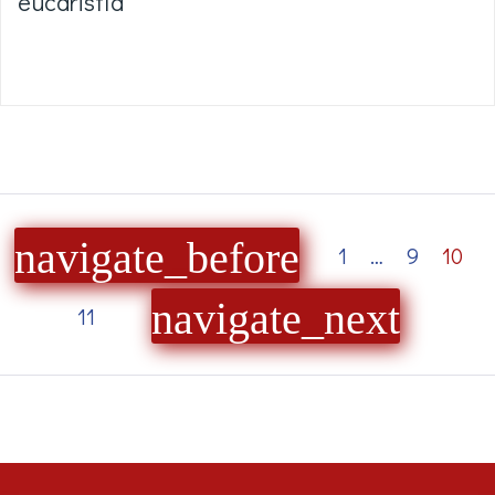
eucaristía
navigate_before
1
…
9
10
navigate_next
11