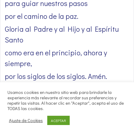
para guiar nuestros pasos
por el camino de la paz.
Gloria al Padre y al Hijo y al Espíritu
Santo
como era en el principio, ahora y
siempre,
por los siglos de los siglos. Amén.
Ant:
Viste al que va desnudo, y no te
Usamos cookies en nuestro sitio web para brindarle la
cierres a tu propia carne; entonces
experiencia más relevante al recordar sus preferencias y
repetir las visitas. Al hacer clic en "Aceptar", acepta el uso de
romperá tu luz como la aurora, te abrirá
TODAS las cookies.
camino la justicia.
Ajuste de Cookies
ACEPTAR