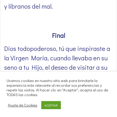
y líbranos del mal.
Final
Dios todopoderoso, tú que inspiraste a
la Virgen María, cuando llevaba en su
seno a tu Hijo, el deseo de visitar a su
prima Isabel, concédenos, te rogamos,
Usamos cookies en nuestro sitio web para brindarle la
que, dóciles al soplo del Espíritu,
experiencia más relevante al recordar sus preferencias y
repetir las visitas. Al hacer clic en "Aceptar", acepta el uso de
podamos, con María, cantar tus
TODAS las cookies.
maravillas durante toda nuestra vida.
Ajuste de Cookies
ACEPTAR
Por nuestro Señor Jesucristo, tu Hijo,