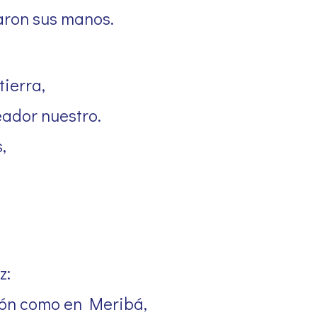
laron sus manos.
tierra,
eador nuestro.
,
z:
zón como en Meribá,