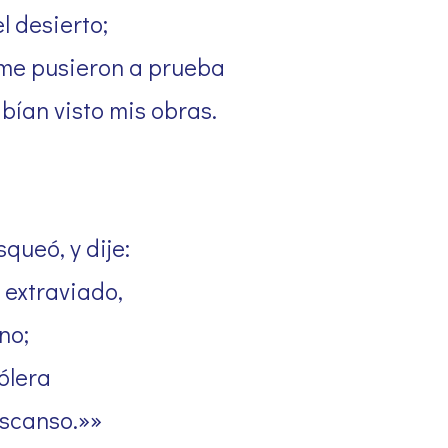
l desierto;
me pusieron a prueba
bían visto mis obras.
queó, y dije:
 extraviado,
no;
ólera
escanso.»»