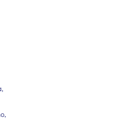
a,
o,