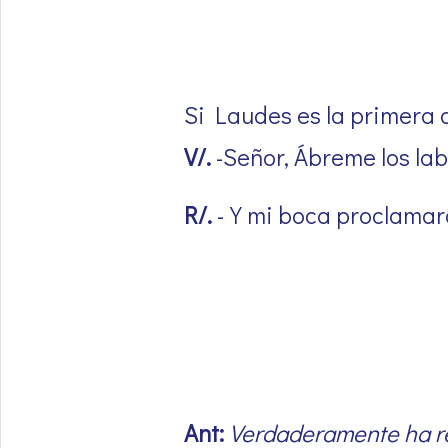
Si Laudes es la primera o
V/.
-Señor, Ábreme los lab
R/.
-Y mi boca proclamará
Ant:
Verdaderamente ha res