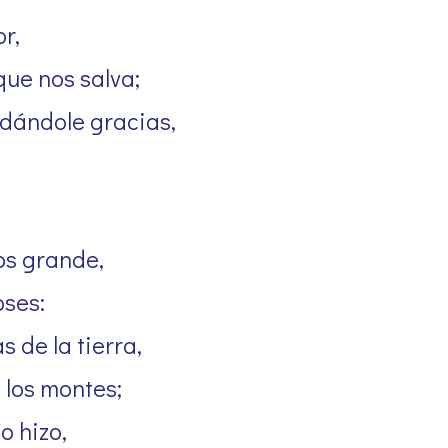
r,
que nos salva;
dándole gracias,
os grande,
oses:
 de la tierra,
 los montes;
o hizo,