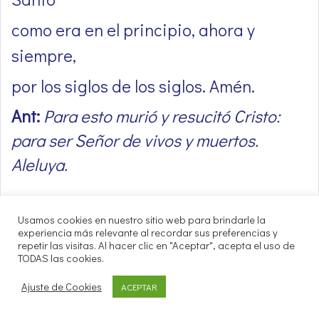
como era en el principio, ahora y
siempre,
por los siglos de los siglos. Amén.
Ant:
Para esto murió y resucitó Cristo:
para ser Señor de vivos y muertos.
Aleluya.
Usamos cookies en nuestro sitio web para brindarle la
experiencia más relevante al recordar sus preferencias y
Preces
repetir las visitas. Al hacer clic en "Aceptar", acepta el uso de
TODAS las cookies.
Oremos a Cristo, pan de vida, que en el
Ajuste de Cookies
ACEPTAR
último día resucitará a los que se