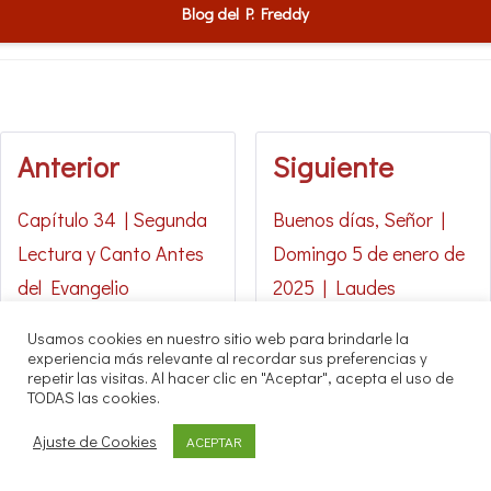
Blog del P. Freddy
Anterior
Siguiente
Capítulo 34 | Segunda
Buenos días, Señor |
Lectura y Canto Antes
Domingo 5 de enero de
del Evangelio
2025 | Laudes
Usamos cookies en nuestro sitio web para brindarle la
experiencia más relevante al recordar sus preferencias y
repetir las visitas. Al hacer clic en "Aceptar", acepta el uso de
TODAS las cookies.
© Todos los Derechos Reservados por Agrupación Claretiana de
Ajuste de Cookies
ACEPTAR
Medios de Comunicación | Panamá 2016. Nuestros oyentes pueden
hacer uso de estos archivos citando las fuentes de RADIO CLARET
DIGITAL.