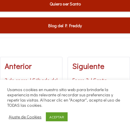
Quiero ser Santo
Blog del P. Freddy
Anterior
Siguiente
3 de enero | Sábado del
Enero 3 | Santa
tiempo de Navidad
Genoveva
Usamos cookies en nuestro sitio web para brindarle la
experiencia más relevante al recordar sus preferencias y
repetir las visitas. Al hacer clic en "Aceptar", acepta el uso de
TODAS las cookies.
Ajuste de Cookies
ACEPTAR
© Todos los Derechos Reservados por Agrupación Claretiana de