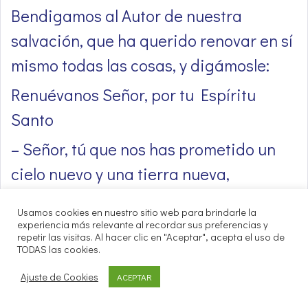
Bendigamos al Autor de nuestra
salvación, que ha querido renovar en sí
mismo todas las cosas, y digámosle:
Renuévanos Señor, por tu Espíritu
Santo
– Señor, tú que nos has prometido un
cielo nuevo y una tierra nueva,
renuévanos sin cesar por tu Espíritu
Usamos cookies en nuestro sitio web para brindarle la
Santo,
experiencia más relevante al recordar sus preferencias y
repetir las visitas. Al hacer clic en "Aceptar", acepta el uso de
para que lleguemos a gozar
TODAS las cookies.
eternamente de ti en la nueva
Ajuste de Cookies
ACEPTAR
Jerusalén.