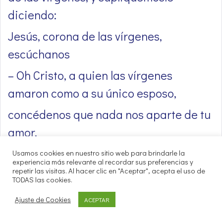
diciendo:
Jesús, corona de las vírgenes,
escúchanos
– Oh Cristo, a quien las vírgenes
amaron como a su único esposo,
concédenos que nada nos aparte de tu
amor.
– Tú que coronaste a María como reina
Usamos cookies en nuestro sitio web para brindarle la
experiencia más relevante al recordar sus preferencias y
de las vírgenes,
repetir las visitas. Al hacer clic en "Aceptar", acepta el uso de
TODAS las cookies.
concédenos, por su intercesión,
Ajuste de Cookies
ACEPTAR
servirte siempre con pureza de